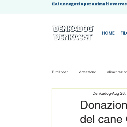
Hai un negozio per animali e vorres
HOME
FI
Tutti i post
donazione
alimentazion
atopia cane
Denkadog
Aug 28,
Donazione
del cane