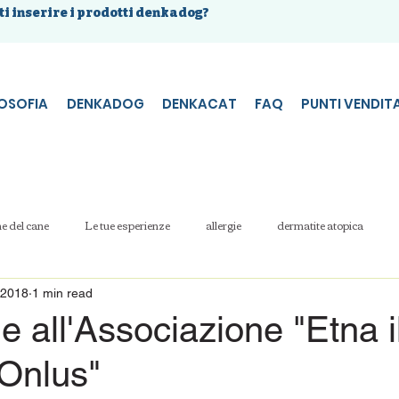
ti inserire i prodotti denkadog?
LOSOFIA
DENKADOG
DENKACAT
FAQ
PUNTI VENDIT
e del cane
Le tue esperienze
allergie
dermatite atopica
 2018
1 min read
 all'Associazione "Etna i
 Onlus"