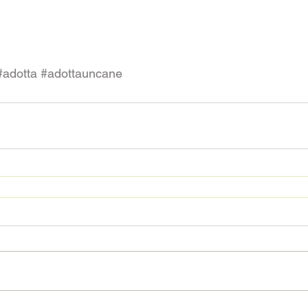
#adotta
#adottauncane