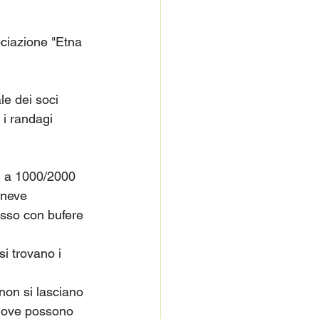
ociazione "Etna 
le dei soci 
 i randagi 
i a 1000/2000 
 neve 
esso con bufere 
i trovano i 
 non si lasciano 
i dove possono 