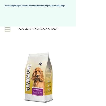
Hai un negozio per animali e vorresti inserire i prodotti denkadog?