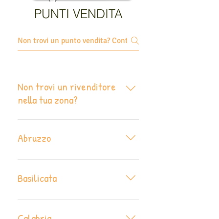
PUNTI VENDITA
Non trovi un rivenditore
nella tua zona?
Contattaci info@euroservice.pet
saremo felici di poterti aiutare!
Abruzzo
In questa regione non sono
ancora presenti punti vendita,
Basilicata
contattaci per informazioni ed
eventuali ordini.
In questa regione non sono
ancora presenti punti vendita,
Calabria