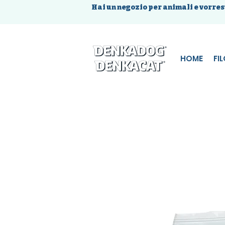
Hai un negozio per animali e vorres
HOME
FI