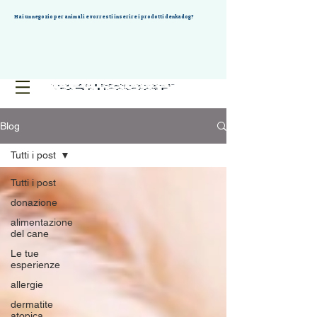
Hai un negozio per animali e vorresti inserire i prodotti denkadog?
Blog
Tutti i post
Tutti i post
donazione
alimentazione
del cane
Le tue
esperienze
allergie
dermatite
atopica