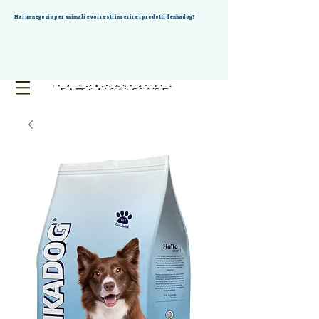
Hai un negozio per animali e vorresti inserire i prodotti denkadog?