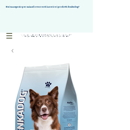
Hai un negozio per animali e vorresti inserire i prodotti denkadog?