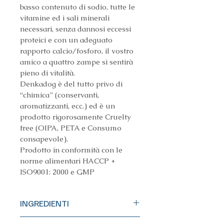
basso contenuto di sodio, tutte le 
vitamine ed i sali minerali 
necessari, senza dannosi eccessi 
proteici e con un adeguato 
rapporto calcio/fosforo, il vostro 
amico a quattro zampe si sentirà 
pieno di vitalità.
Denkadog è del tutto privo di 
“chimica” (conservanti, 
aromatizzanti, ecc.) ed è un 
prodotto rigorosamente Cruelty 
free (OIPA, PETA e Consumo 
consapevole).
Prodotto in conformità con le 
norme alimentari HACCP + 
ISO9001: 2000 e GMP
INGREDIENTI
Granoturco, frumento, grasso 