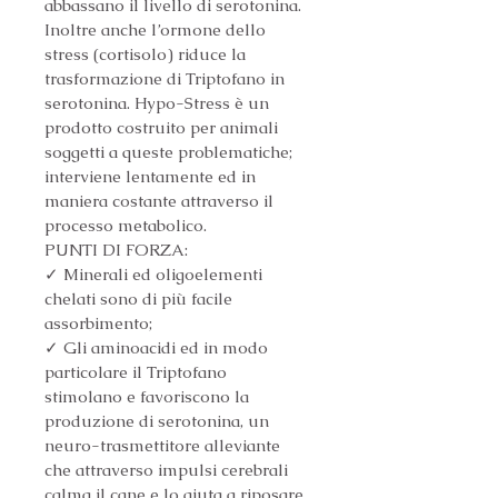
abbassano il livello di serotonina. 
Inoltre anche l’ormone dello 
stress (cortisolo) riduce la 
trasformazione di Triptofano in 
serotonina. Hypo-Stress è un 
prodotto costruito per animali 
soggetti a queste problematiche; 
interviene lentamente ed in 
maniera costante attraverso il 
processo metabolico.
PUNTI DI FORZA:
✓ Minerali ed oligoelementi 
chelati sono di più facile 
assorbimento;
✓ Gli aminoacidi ed in modo 
particolare il Triptofano 
stimolano e favoriscono la 
produzione di serotonina, un 
neuro-trasmettitore alleviante 
che attraverso impulsi cerebrali 
calma il cane e lo aiuta a riposare 