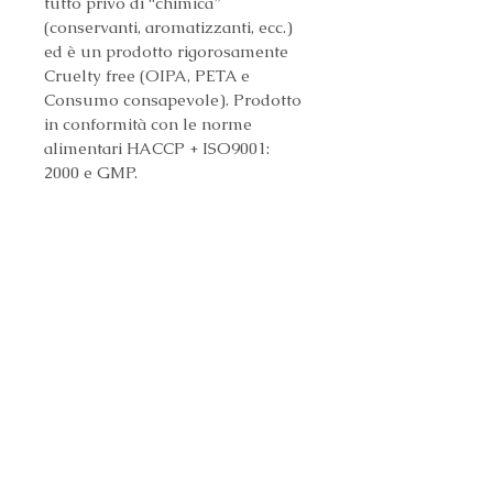
tutto privo di “chimica” 
(conservanti, aromatizzanti, ecc.) 
ed è un prodotto rigorosamente 
Cruelty free (OIPA, PETA e 
Consumo consapevole). Prodotto 
in conformità con le norme 
alimentari HACCP + ISO9001: 
2000 e GMP.
INGREDIENTI
Granoturco, frumento, carne di 
COMPONENTI ANALITICI
manzo disidratato, carne di 
pollo disidratato, grasso di 
Proteine 21%
DOSAGGI
manzo, riso, pesce disidratato, 
semi di lino, polpa di 
Grassi 14%
5 kg         70 - 100 gr
barbabietola essiccata, 
lecitina, minerali, vitamine, 
Fibra 2,5%
10 kg     125 - 170 gr