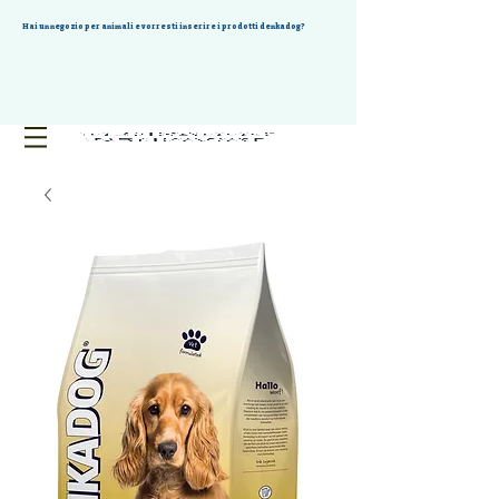
Hai un negozio per animali e vorresti inserire i prodotti denkadog?