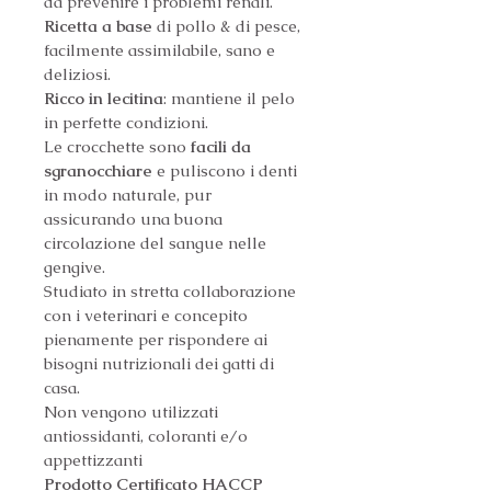
da prevenire i problemi renali.
Ricetta a base
 di pollo & di pesce, 
facilmente assimilabile, sano e 
deliziosi.
Ricco in lecitina
: mantiene il pelo 
in perfette condizioni.
Le crocchette sono 
facili da 
sgranocchiare
 e puliscono i denti 
in modo naturale, pur 
assicurando una buona 
circolazione del sangue nelle 
gengive.
Studiato in stretta collaborazione 
con i veterinari e concepito 
pienamente per rispondere ai 
bisogni nutrizionali dei gatti di 
casa.
Non vengono utilizzati 
antiossidanti, coloranti e/o 
appettizzanti
Prodotto Certificato HACCP