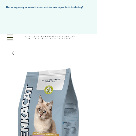
Hai un negozio per animali e vorresti inserire i prodotti denkadog?