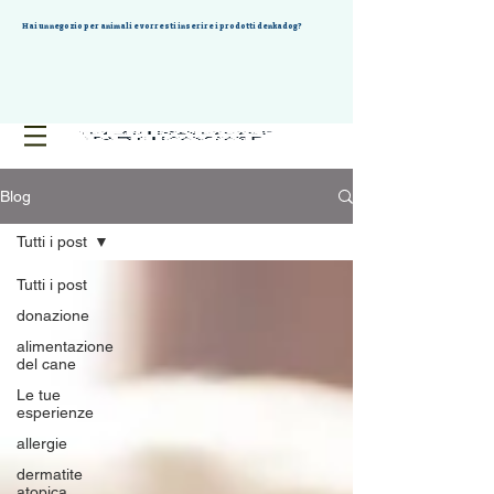
Hai un negozio per animali e vorresti inserire i prodotti denkadog?
Blog
Tutti i post
Tutti i post
donazione
alimentazione
del cane
Le tue
esperienze
allergie
dermatite
atopica