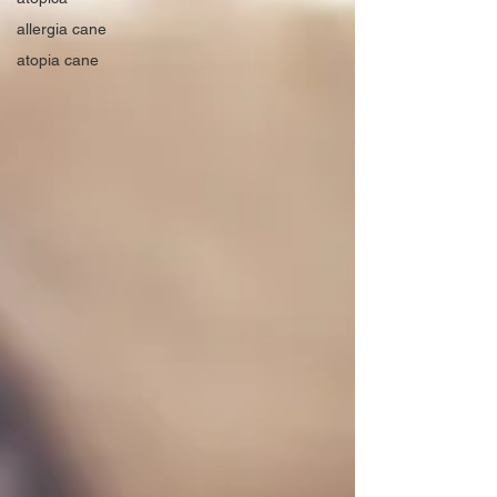
allergia cane
atopia cane