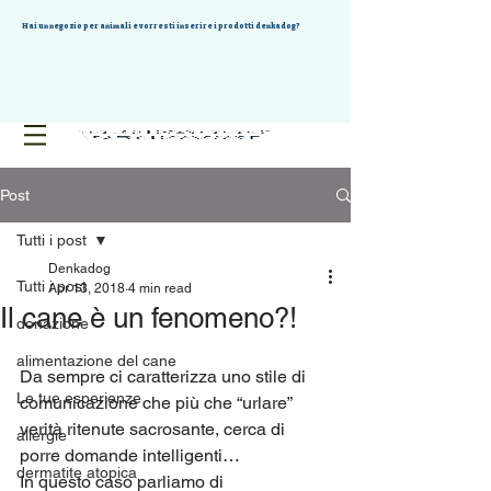
Hai un negozio per animali e vorresti inserire i prodotti denkadog?
Post
Tutti i post
Denkadog
Tutti i post
Apr 13, 2018
4 min read
Il cane è un fenomeno?!
donazione
alimentazione del cane
Da sempre ci caratterizza uno stile di 
Le tue esperienze
comunicazione che più che “urlare” 
verità ritenute sacrosante, cerca di 
allergie
porre domande intelligenti… 
dermatite atopica
In questo caso parliamo di 